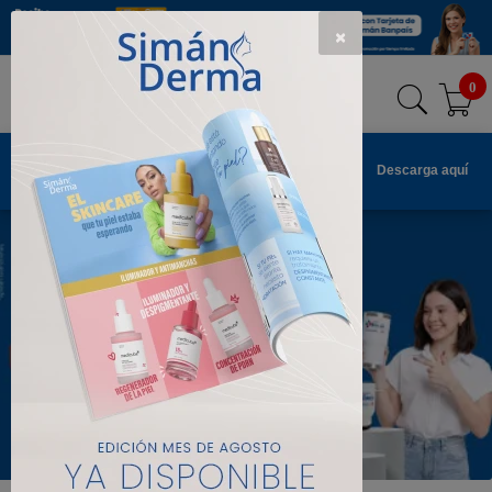
Usted tiene 0 artículos en su carrito
Cerrar
×
0
×
Farmacia Simán
Descarga nuestra APP
Descarga aquí
Realiza tus compras